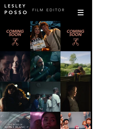
L E S L E Y
F I L M
E D I T O R
P O S S O